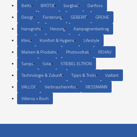
Bette
BRÖTJE
burgbad
Danfoss
Design
Förderung
GEBERIT
GROHE
hansgrohe
Heizung
Kampagnenbeitrag
Klima
Komfort & Hygiene
Lifestyle
Marken & Produkte
Photovoltaik
REHAU
Sanipa
Solar
STIEBEL ELTRON
Technologie & Zukunft
Tipps & Tricks
Vaillant
VALLOX
Verbraucherinfos
VIESSMANN
Villeroy + Boch