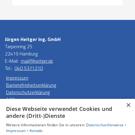
Jürgen Heitger Ing. GmbH
Tarpenring 25
22419 Hamburg
E-Mail:
mail@heitger.de
Tel.:
040 5371210
Impressum
Barrierefreiheitserklärung
Datenschutzerklärung
AGB
×
Diese Webseite verwendet Cookies und
Unsere Bereiche
andere (Dritt-)Dienste
Privatkunden
Weitere Informationen finden Sie in unseren:
Datenschutzhinweise •
Gewerbekunden
Impressum •
Kontakt