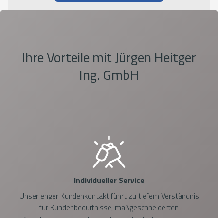
Ihre Vorteile mit Jürgen Heitger
Ing. GmbH
Individueller Service
Unser enger Kundenkontakt führt zu tiefem Verständnis
für Kundenbedürfnisse, maßgeschneiderten