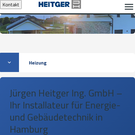
Kontakt
Heizung
Jürgen Heitger Ing. GmbH –
Ihr Installateur für Energie-
und Gebäudetechnik in
Hamburg