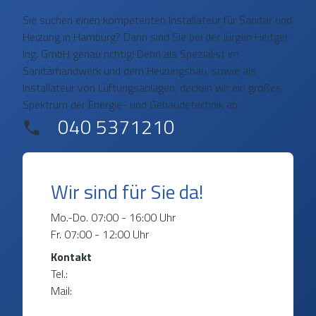
Sie suchen einen kompetenten Installateur für Sanitär und
Heizung in Hamburg? Dann sind Sie bei der Jürgen Heitger
Ing. GmbH genau richtig! Denn als Spezialist im
Sanitärhandwerk und dem Heizungsbau, sowie als
Installateur von Lüftungsanlagen, decken wir ein großes
Spektrum der Energie- und Gebäudetechnik ab.
040 5371210
Wir sind für Sie da!
Mo.-Do. 07:00 - 16:00 Uhr
Fr. 07:00 - 12:00 Uhr
Kontakt
Tel.:
040 5371210
Mail:
mail@heitger.de