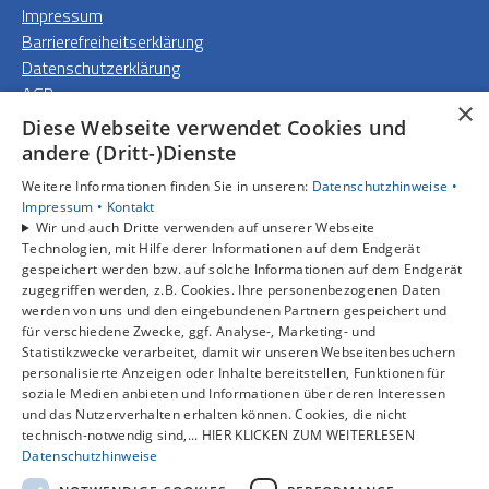
Impressum
Barrierefreiheitserklärung
Datenschutzerklärung
AGB
×
Diese Webseite verwendet Cookies und
Unsere Bereiche
andere (Dritt-)Dienste
Privatkunden
Weitere Informationen finden Sie in unseren:
Datenschutzhinweise •
Gewerbekunden
Impressum •
Kontakt
Karriere
Wir und auch Dritte verwenden auf unserer Webseite
Unternehmen
Technologien, mit Hilfe derer Informationen auf dem Endgerät
gespeichert werden bzw. auf solche Informationen auf dem Endgerät
Kontakt
zugegriffen werden, z.B. Cookies. Ihre personenbezogenen Daten
werden von uns und den eingebundenen Partnern gespeichert und
für verschiedene Zwecke, ggf. Analyse-, Marketing- und
Statistikzwecke verarbeitet, damit wir unseren Webseitenbesuchern
personalisierte Anzeigen oder Inhalte bereitstellen, Funktionen für
soziale Medien anbieten und Informationen über deren Interessen
und das Nutzerverhalten erhalten können. Cookies, die nicht
technisch-notwendig sind,... HIER KLICKEN ZUM WEITERLESEN
Datenschutzhinweise