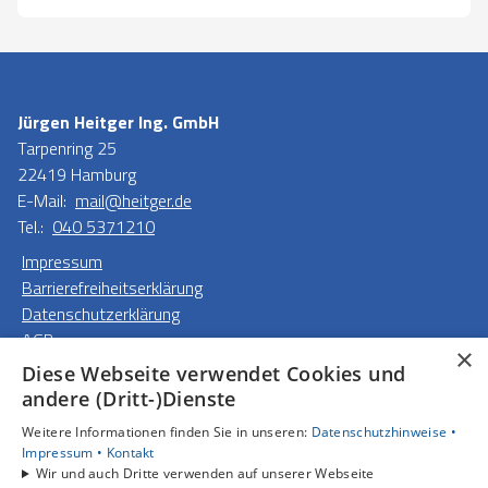
Jürgen Heitger Ing. GmbH
Tarpenring 25
22419 Hamburg
E-Mail:
mail@heitger.de
Tel.:
040 5371210
Impressum
Barrierefreiheitserklärung
Datenschutzerklärung
AGB
×
Diese Webseite verwendet Cookies und
Unsere Bereiche
andere (Dritt-)Dienste
Privatkunden
Weitere Informationen finden Sie in unseren:
Datenschutzhinweise •
Gewerbekunden
Impressum •
Kontakt
Karriere
Wir und auch Dritte verwenden auf unserer Webseite