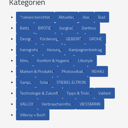
Kategorien
°celseo berichtet
Aktuelles
Axor
Bad
Bette
BRÖTJE
burgbad
Danfoss
Design
Förderung
GEBERIT
GROHE
hansgrohe
Heizung
Kampagnenbeitrag
Klima
Komfort & Hygiene
Lifestyle
Marken & Produkte
Photovoltaik
REHAU
Sanipa
Solar
STIEBEL ELTRON
Technologie & Zukunft
Tipps & Tricks
Vaillant
VALLOX
Verbraucherinfos
VIESSMANN
Villeroy + Boch