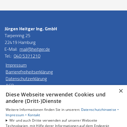
Jürgen Heitger Ing. GmbH
Tarpenring 25
22419 Hamburg
E-Mail:
mail@heitger.de
Tel.:
040 5371210
Impressum
Barrierefreiheitserklärung
Datenschutzerklärung
AGB
×
Diese Webseite verwendet Cookies und
Unsere Bereiche
andere (Dritt-)Dienste
Privatkunden
Weitere Informationen finden Sie in unseren:
Datenschutzhinweise •
Gewerbekunden
Impressum •
Kontakt
Karriere
Wir und auch Dritte verwenden auf unserer Webseite
Unternehmen
Technologien, mit Hilfe derer Informationen auf dem Endgerät