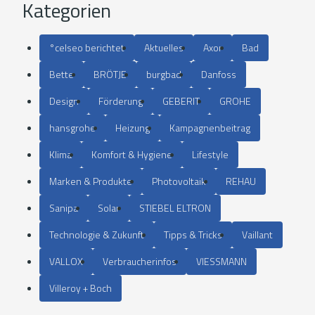
Kategorien
°celseo berichtet
Aktuelles
Axor
Bad
Bette
BRÖTJE
burgbad
Danfoss
Design
Förderung
GEBERIT
GROHE
hansgrohe
Heizung
Kampagnenbeitrag
Klima
Komfort & Hygiene
Lifestyle
Marken & Produkte
Photovoltaik
REHAU
Sanipa
Solar
STIEBEL ELTRON
Technologie & Zukunft
Tipps & Tricks
Vaillant
VALLOX
Verbraucherinfos
VIESSMANN
Villeroy + Boch