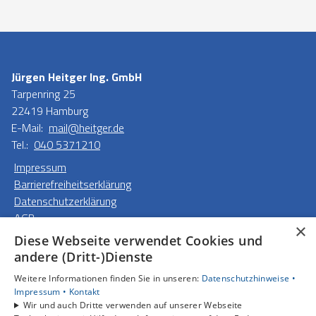
Jürgen Heitger Ing. GmbH
Tarpenring 25
22419 Hamburg
E-Mail:
mail@heitger.de
Tel.:
040 5371210
Impressum
Barrierefreiheitserklärung
Datenschutzerklärung
AGB
×
Diese Webseite verwendet Cookies und
Unsere Bereiche
andere (Dritt-)Dienste
Privatkunden
Weitere Informationen finden Sie in unseren:
Datenschutzhinweise •
Gewerbekunden
Impressum •
Kontakt
Karriere
Wir und auch Dritte verwenden auf unserer Webseite