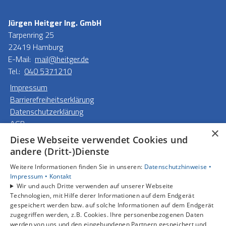
Jürgen Heitger Ing. GmbH
Tarpenring 25
22419 Hamburg
E-Mail:
mail@heitger.de
Tel.:
040 5371210
Impressum
Barrierefreiheitserklärung
Datenschutzerklärung
AGB
×
Diese Webseite verwendet Cookies und
Unsere Bereiche
andere (Dritt-)Dienste
Privatkunden
Weitere Informationen finden Sie in unseren:
Datenschutzhinweise •
Gewerbekunden
Impressum •
Kontakt
Karriere
Wir und auch Dritte verwenden auf unserer Webseite
Unternehmen
Technologien, mit Hilfe derer Informationen auf dem Endgerät
gespeichert werden bzw. auf solche Informationen auf dem Endgerät
Kontakt
zugegriffen werden, z.B. Cookies. Ihre personenbezogenen Daten
werden von uns und den eingebundenen Partnern gespeichert und