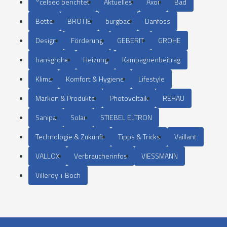
°celseo berichtet
Aktuelles
Axor
Bad
Bette
BRÖTJE
burgbad
Danfoss
Design
Förderung
GEBERIT
GROHE
hansgrohe
Heizung
Kampagnenbeitrag
Klima
Komfort & Hygiene
Lifestyle
Marken & Produkte
Photovoltaik
REHAU
Sanipa
Solar
STIEBEL ELTRON
Technologie & Zukunft
Tipps & Tricks
Vaillant
VALLOX
Verbraucherinfos
VIESSMANN
Villeroy + Boch