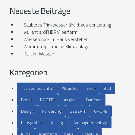
Neueste Beiträge
Sauberes Trinkwasser direkt aus der Leitung
Vaillant aroTHERM perform
Wasserdruck im Haus verstehen
Warum tropft meine Klimaanlage
Kalk im Wasser
Kategorien
°celseo berichtet
Aktuelles
Axor
Bad
Bette
BRÖTJE
burgbad
Danfoss
Design
Förderung
GEBERIT
GROHE
hansgrohe
Heizung
Kampagnenbeitrag
Klima
Komfort & Hygiene
Lifestyle