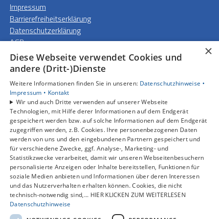
Impressum
Barrierefreiheitserklärung
Datenschutzerklärung
AGB
×
Diese Webseite verwendet Cookies und
Unsere Bereiche
andere (Dritt-)Dienste
Privatkunden
Weitere Informationen finden Sie in unseren:
Datenschutzhinweise •
Gewerbekunden
Impressum •
Kontakt
Karriere
Wir und auch Dritte verwenden auf unserer Webseite
Unternehmen
Technologien, mit Hilfe derer Informationen auf dem Endgerät
gespeichert werden bzw. auf solche Informationen auf dem Endgerät
Kontakt
zugegriffen werden, z.B. Cookies. Ihre personenbezogenen Daten
werden von uns und den eingebundenen Partnern gespeichert und
für verschiedene Zwecke, ggf. Analyse-, Marketing- und
Statistikzwecke verarbeitet, damit wir unseren Webseitenbesuchern
personalisierte Anzeigen oder Inhalte bereitstellen, Funktionen für
soziale Medien anbieten und Informationen über deren Interessen
und das Nutzerverhalten erhalten können. Cookies, die nicht
technisch-notwendig sind,... HIER KLICKEN ZUM WEITERLESEN
Datenschutzhinweise