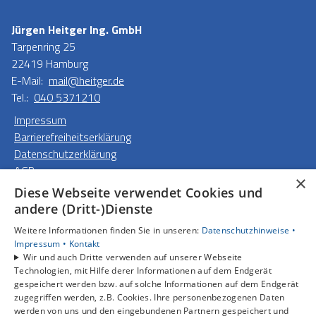
Jürgen Heitger Ing. GmbH
Tarpenring 25
22419 Hamburg
E-Mail:
mail@heitger.de
Tel.:
040 5371210
Impressum
Barrierefreiheitserklärung
Datenschutzerklärung
AGB
×
Diese Webseite verwendet Cookies und
Unsere Bereiche
andere (Dritt-)Dienste
Privatkunden
Weitere Informationen finden Sie in unseren:
Datenschutzhinweise •
Gewerbekunden
Impressum •
Kontakt
Karriere
Wir und auch Dritte verwenden auf unserer Webseite
Unternehmen
Technologien, mit Hilfe derer Informationen auf dem Endgerät
gespeichert werden bzw. auf solche Informationen auf dem Endgerät
Kontakt
zugegriffen werden, z.B. Cookies. Ihre personenbezogenen Daten
werden von uns und den eingebundenen Partnern gespeichert und