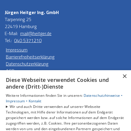
Jürgen Heitger Ing. GmbH
Tarpenring 25
22419 Hamburg
E-Mail:
mail@heitger.de
Tel.:
040 5371210
Impressum
Barrierefreiheitserklärung
Datenschutzerklärung
AGB
×
Diese Webseite verwendet Cookies und
Unsere Bereiche
andere (Dritt-)Dienste
Privatkunden
Weitere Informationen finden Sie in unseren:
Datenschutzhinweise •
Gewerbekunden
Impressum •
Kontakt
Karriere
Wir und auch Dritte verwenden auf unserer Webseite
Unternehmen
Technologien, mit Hilfe derer Informationen auf dem Endgerät
gespeichert werden bzw. auf solche Informationen auf dem Endgerät
Kontakt
zugegriffen werden, z.B. Cookies. Ihre personenbezogenen Daten
werden von uns und den eingebundenen Partnern gespeichert und