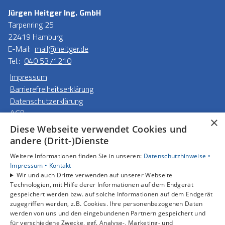
Jürgen Heitger Ing. GmbH
Tarpenring 25
22419 Hamburg
E-Mail:
mail@heitger.de
Tel.:
040 5371210
Impressum
Barrierefreiheitserklärung
Datenschutzerklärung
AGB
×
Diese Webseite verwendet Cookies und
Unsere Bereiche
andere (Dritt-)Dienste
Privatkunden
Weitere Informationen finden Sie in unseren:
Datenschutzhinweise •
Gewerbekunden
Impressum •
Kontakt
Karriere
Wir und auch Dritte verwenden auf unserer Webseite
Unternehmen
Technologien, mit Hilfe derer Informationen auf dem Endgerät
gespeichert werden bzw. auf solche Informationen auf dem Endgerät
Kontakt
zugegriffen werden, z.B. Cookies. Ihre personenbezogenen Daten
werden von uns und den eingebundenen Partnern gespeichert und
für verschiedene Zwecke, ggf. Analyse-, Marketing- und