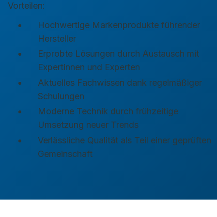
Vorteilen:
Hochwertige Markenprodukte führender
Hersteller
Erprobte Lösungen durch Austausch mit
Expertinnen und Experten
Aktuelles Fachwissen dank regelmäßiger
Schulungen
Moderne Technik durch frühzeitige
Umsetzung neuer Trends
Verlässliche Qualität als Teil einer geprüften
Gemeinschaft