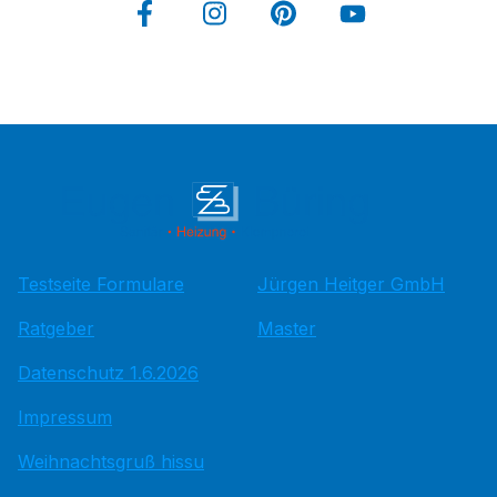
Testseite Formulare
Jürgen Heitger GmbH
Ratgeber
Master
Datenschutz 1.6.2026
Impressum
Weihnachtsgruß hissu