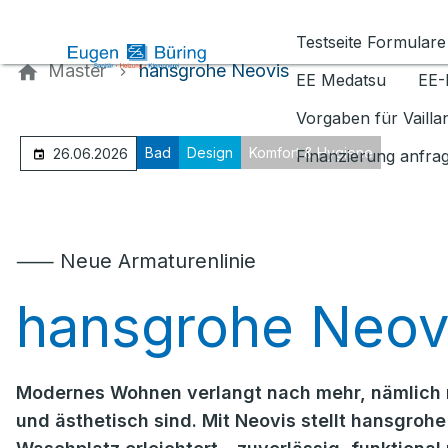
Kontaktieren Sie uns
Testseite Formulare
Master
hansgrohe Neovis
EE Medatsu
EE-
Vorgaben für Vaill
Bad
Design
Komfort & Hygiene
26.06.2026
Finanzierung anfra
⸺ Neue Armaturenlinie
hansgrohe Neov
Modernes Wohnen verlangt nach mehr, nämlich n
und ästhetisch sind. Mit Neovis stellt hansgrohe