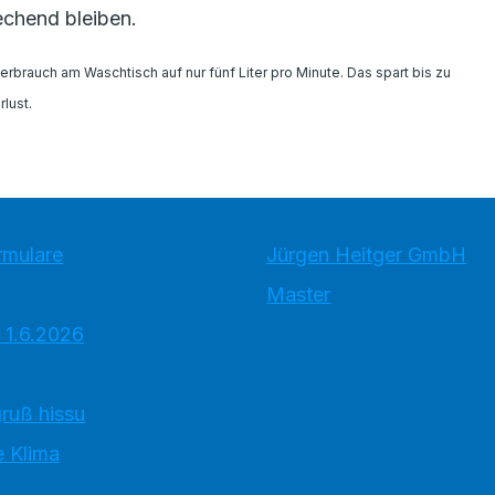
echend bleiben.
rbrauch am Waschtisch auf nur fünf Liter pro Minute. Das spart bis zu
lust.
rmulare
Jürgen Heitger GmbH
Master
 1.6.2026
ruß hissu
 Klima