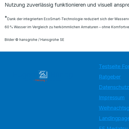
Nutzung zuverlässig funktionieren und visuell anspr
*
Dank der integrierten EcoSmart-Technologie reduziert sich der Wasserve
60 % Wasser im Vergleich zu herkömmlichen Armaturen – ohne Komfortver
Bilder © hansgrohe / Hansgrohe SE
Testseite Fo
Ratgeber
Datenschutz
Impressum
Weihnachtsg
Landingpage
EE Medatsu