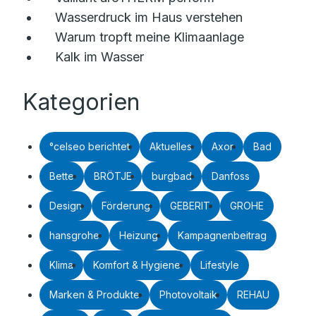
Wasserdruck im Haus verstehen
Warum tropft meine Klimaanlage
Kalk im Wasser
Kategorien
°celseo berichtet
Aktuelles
Axor
Bad
Bette
BRÖTJE
burgbad
Danfoss
Design
Förderung
GEBERIT
GROHE
hansgrohe
Heizung
Kampagnenbeitrag
Klima
Komfort & Hygiene
Lifestyle
Marken & Produkte
Photovoltaik
REHAU