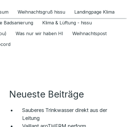
ssum
Weihnachtsgruß hissu
Landingpage Klima
ür Datenschutz 1.6.2026 umschalten
e Badsanierung
Klima & Lüftung - hissu
jou)
Was nur wir haben HI
Weihnachtspost
ecord
Neueste Beiträge
Sauberes Trinkwasser direkt aus der
Leitung
Vaillant aroTHERM perform