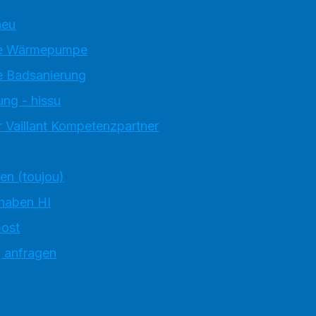
neu
e Wärmepumpe
 Badsanierung
ung - hissu
 Vaillant Kompetenzpartner
ten (toujou)
 haben HI
ost
g anfragen