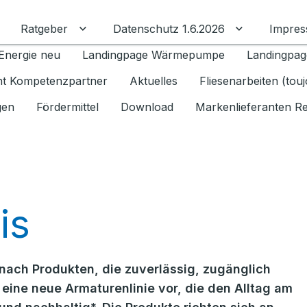
Ratgeber
Datenschutz 1.6.2026
Impre
Untermenü für Ratgeber umschalten
Untermenü f
Energie neu
Landingpage Wärmepumpe
Landingpag
ant Kompetenzpartner
Aktuelles
Fliesenarbeiten (tou
gen
Fördermittel
Download
Markenlieferanten R
is
ach Produkten, die zuverlässig, zugänglich
 eine neue Armaturenlinie vor, die den Alltag am