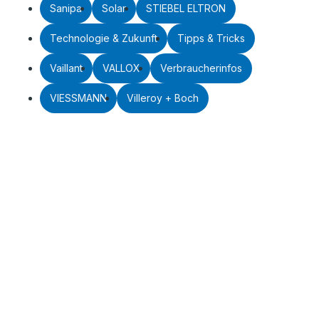
Sanipa
Solar
STIEBEL ELTRON
Technologie & Zukunft
Tipps & Tricks
Vaillant
VALLOX
Verbraucherinfos
VIESSMANN
Villeroy + Boch