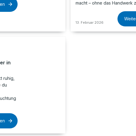
macht – ohne das Handwerk z
sen
Weite
13. Februar 2026
er in
t ruhig,
e du
euchtung
sen