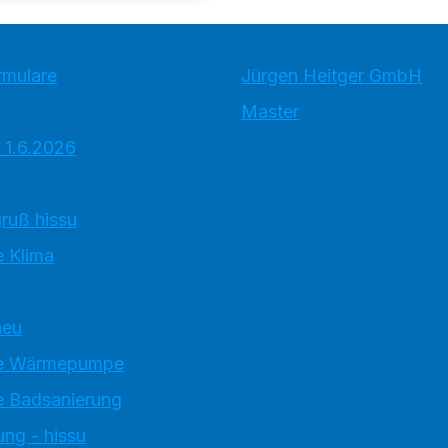
rmulare
Jürgen Heitger GmbH
Master
 1.6.2026
ruß hissu
 Klima
neu
e Wärmepumpe
 Badsanierung
ung - hissu