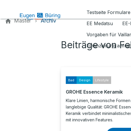
Kontaktieren Sie uns
Testseite Formulare
Master
Archiv
EE Medatsu
EE-
Vorgaben für Vaill
Beiträge von F
Finanzierung anfra
Bad
Design
Lifestyle
GROHE Essence Keramik
Klare Linien, harmonische Formen
langlebige Qualität: GROHE Esse
Keramik verbindet minimalistische
mit innovativen Features.