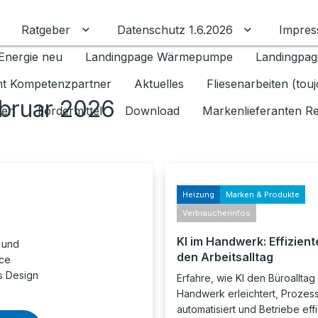
Ratgeber
Datenschutz 1.6.2026
Impre
Untermenü für Ratgeber umschalten
Untermenü f
Energie neu
Landingpage Wärmepumpe
Landingpag
ant Kompetenzpartner
Aktuelles
Fliesenarbeiten (tou
ebruar 2026
gen
Fördermittel
Download
Markenlieferanten R
Heizung
Marken & Produkte
Verbraucherinfos
KI im Handwerk: Effiziente
 und
den Arbeitsalltag
nce
s Design
Erfahre, wie KI den Büroalltag
Handwerk erleichtert, Prozes
automatisiert und Betriebe eff