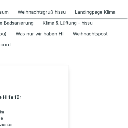
ssum
Weihnachtsgruß hissu
Landingpage Klima
ür Datenschutz 1.6.2026 umschalten
e Badsanierung
Klima & Lüftung - hissu
jou)
Was nur wir haben HI
Weihnachtspost
ecord
 Hilfe für
 im
se
izienter