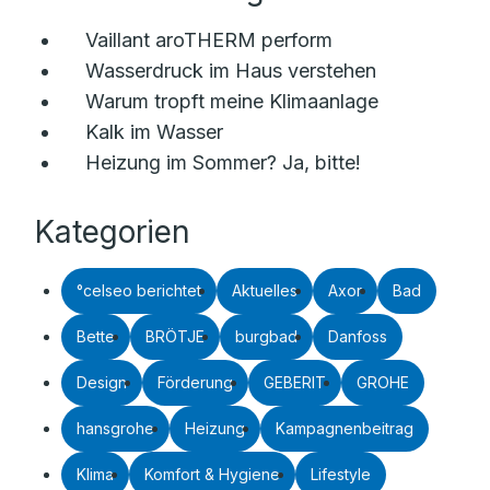
Vaillant aroTHERM perform
Wasserdruck im Haus verstehen
Warum tropft meine Klimaanlage
Kalk im Wasser
Heizung im Sommer? Ja, bitte!
Kategorien
°celseo berichtet
Aktuelles
Axor
Bad
Bette
BRÖTJE
burgbad
Danfoss
Design
Förderung
GEBERIT
GROHE
hansgrohe
Heizung
Kampagnenbeitrag
Klima
Komfort & Hygiene
Lifestyle