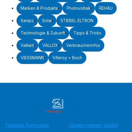
Marken & Produkte
Photovoltaik
REHAU
Sanipa
Solar
STIEBEL ELTRON
Technologie & Zukunft
Tipps & Tricks
Vaillant
VALLOX
Verbraucherinfos
VIESSMANN
Villeroy + Boch
Testseite Formulare
Jürgen Heitger GmbH