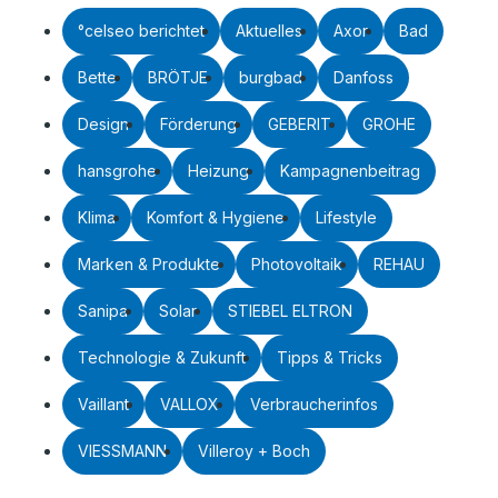
°celseo berichtet
Aktuelles
Axor
Bad
Bette
BRÖTJE
burgbad
Danfoss
Design
Förderung
GEBERIT
GROHE
hansgrohe
Heizung
Kampagnenbeitrag
Klima
Komfort & Hygiene
Lifestyle
Marken & Produkte
Photovoltaik
REHAU
Sanipa
Solar
STIEBEL ELTRON
Technologie & Zukunft
Tipps & Tricks
Vaillant
VALLOX
Verbraucherinfos
VIESSMANN
Villeroy + Boch